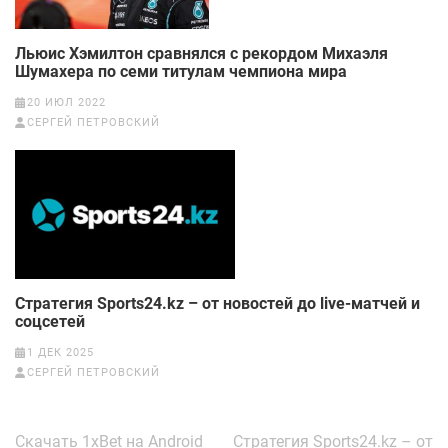
Льюис Хэмилтон сравнялся с рекордом Михаэля
Шумахера по семи титулам чемпиона мира
20 ИЮЛ 2022
СЕРГЕЙ ПЕТРОВСКИЙ
Cтратегия Sports24.kz – от новостей до live-матчей и
соцсетей
1 ДЕК 2025
СЕРГЕЙ ПЕТРОВСКИЙ
Навигация
Скачать 1xBet на Android
Cтратегия Sports24.kz – от